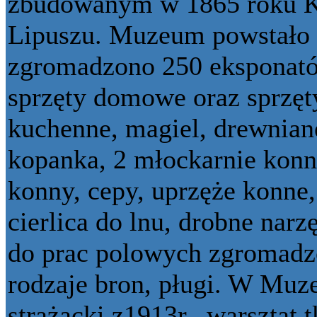
zbudowanym w 1865 roku K
Lipuszu. Muzeum powstało 
zgromadzono 250 eksponató
sprzęty domowe oraz sprzęty
kuchenne, magiel, drewniane
kopanka, 2 młockarnie konn
konny, cepy, uprzęże konne
cierlica do lnu, drobne narz
do prac polowych zgromadzo
rodzaje bron, pługi. W Mu
strażacki z1913r., warsztat