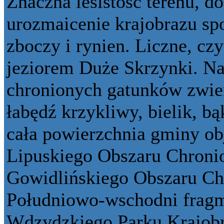
Znaczna lesistość terenu, d
urozmaicenie krajobrazu 
zboczy i rynien. Liczne, czy
jeziorem Duże Skrzynki. Na
chronionych gatunków zwie
łabędź krzykliwy, bielik, bą
cała powierzchnia gminy obj
Lipuskiego Obszaru Chroni
Gowidlińskiego Obszaru Ch
Południowo-wschodni fragm
Wdzydzkiego Parku Krajob