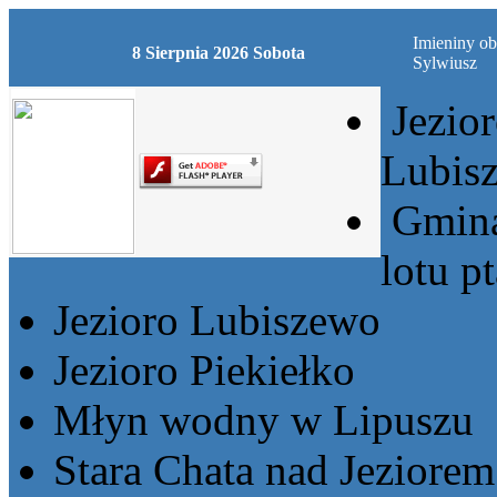
Imieniny ob
8 Sierpnia 2026 Sobota
Sylwiusz
Jezio
Lubis
Gmina
lotu p
Jezioro Lubiszewo
Jezioro Piekiełko
Młyn wodny w Lipuszu
Stara Chata nad Jeziore