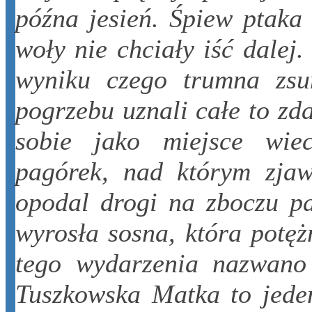
późna jesień. Śpiew ptaka
woły nie chciały iść dale
wyniku czego trumna zsun
pogrzebu uznali całe to zd
sobie jako miejsce wie
pagórek, nad którym zjaw
opodal drogi na zboczu pa
wyrosła sosna, która potęż
tego wydarzenia nazwano
Tuszkowska Matka to jede