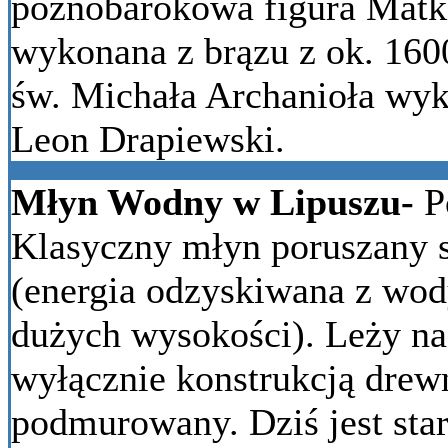
późnobarokowa figura Matki
wykonana z brązu z ok. 1600
św. Michała Archanioła wyk
Leon Drapiewski.
Młyn Wodny w Lipuszu-
P
Klasyczny młyn poruszany 
(energia odzyskiwana z wod
dużych wysokości). Leży n
wyłącznie konstrukcją drewn
podmurowany. Dziś jest st