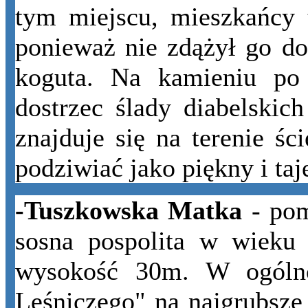
tym miejscu, mieszkańcy t
ponieważ nie zdążył go do
koguta.
Na kamieniu po 
dostrzec ślady diabelskic
znajduje się na terenie ś
podziwiać jako piękny i ta
-Tuszkowska Matka
- pom
sosna pospolita w wieku
wysokość 30m. W ogólno
Leśniczego" na najgrubsze