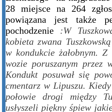
28 miejsce na 264 zgło
powiązana jest także p
pochodzenie
:W Tuszkowa
kobieta zwana Tuszkowską 
w kondukcie żałobnym. Z 
wozie poruszanym przez wo
Kondukt posuwał się powo
cmentarz w Lipuszu. Kiedy
połowie drogi między T
usłyszeli piękny śpiew jaki