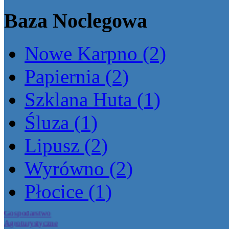
Baza Noclegowa
Nowe Karpno (2)
Papiernia (2)
Szklana Huta (1)
Śluza (1)
Lipusz (2)
Gospodarstwo Rolne i
Wyrówno (2)
Agroturystyczne
\"Astra\" Irena i Jan
Błaszkowscy
Płocice (1)
Gospodarstwo
Agroturystyczne