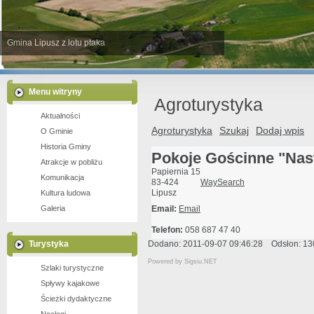
Gmina Lipusz z lotu ptaka
Jezioro Lubiszewo
Jezioro Piekiełko
Młyn wodny w Lipuszu
Stara Chata nad Jeziorem Wieckie
Menu witryny
Agroturystyka
Aktualności
Agroturystyka
Szukaj
Dodaj wpis
O Gminie
Historia Gminy
Pokoje Gościnne "Nast
Atrakcje w pobliżu
Papiernia 15
Komunikacja
83-424
WaySearch
Lipusz
Kultura ludowa
Galeria
Email:
Email
Telefon:
058 687 47 40
Turystyka
Dodano: 2011-09-07 09:46:28 Odsłon: 13
Powered by
Sigsiu.NET
Szlaki turystyczne
Spływy kajakowe
Ścieżki dydaktyczne