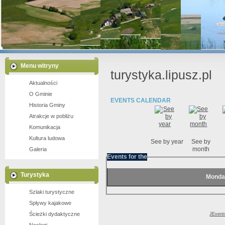
Gmina Lipusz z lotu ptaka
Jezioro Lubiszewo
Młyn wodny w Lipuszu
Stara Chata nad Jeziorem Wieckie
Menu witryny
turystyka.lipusz.pl
Aktualności
O Gminie
EVENTS CALENDAR
Historia Gminy
Atrakcje w pobliżu
Komunikacja
Kultura ludowa
See by year
See by
month
Galeria
Events for the
Turystyka
Monda
Szlaki turystyczne
Spływy kajakowe
Ścieżki dydaktyczne
JEvent