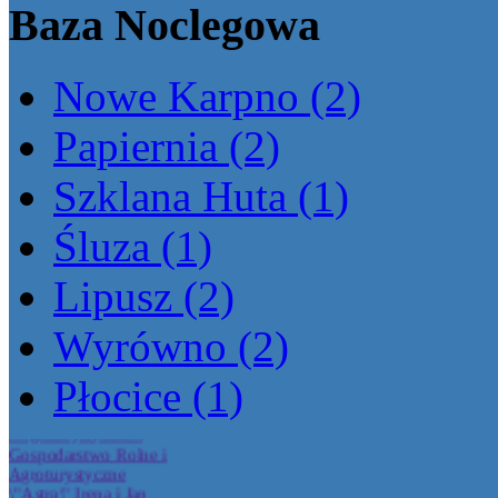
Baza Noclegowa
Nowe Karpno (2)
Papiernia (2)
Szklana Huta (1)
Siedlisko Malwy Kasia
Śluza (1)
Michalczewska
Lipusz (2)
Gospodarstwo
Wyrówno (2)
Agroturystyczne
\"Kaizerówka\" Joanna
Knopik
Płocice (1)
Gospodarstwo Rolne i
Agroturystyczne