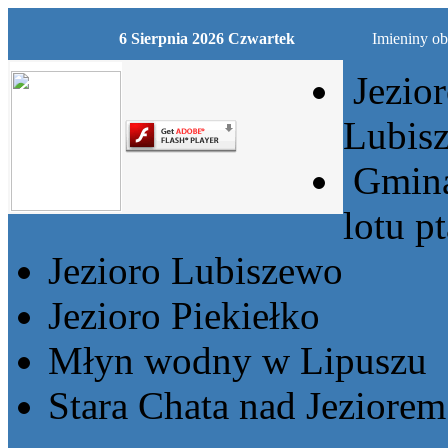
6 Sierpnia 2026 Czwartek
Imieniny ob
Jezio
Lubis
Gmina
lotu p
Jezioro Lubiszewo
Jezioro Piekiełko
Młyn wodny w Lipuszu
Stara Chata nad Jeziore