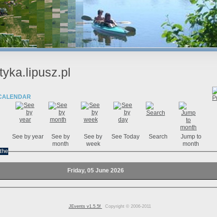
tyka.lipusz.pl
CALENDAR
See by year
See by
See by
See Today
Search
Jump to
month
week
month
the
Friday, 05 June 2026
JEvents v1.5.5f
Copyright © 2006-2011