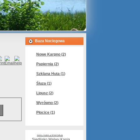
Baza Noclegowa
Nowe Karpno (2)
Papiernia (2)
Szklana Huta (1)
Śluza (1)
Lipusz (2)
Wyrówno (2)
Płocice (1)
Gospodarstwo Rolne i
Agroturystyczne \"Astra\"
Irena i Jan Błaszkowscy