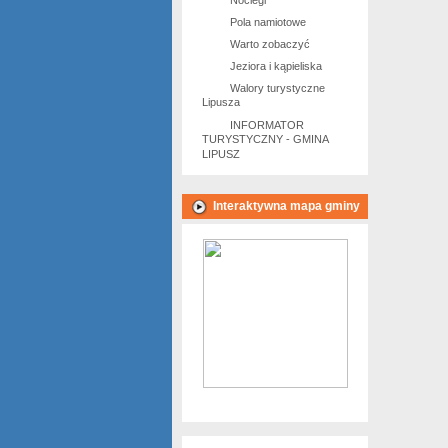
Noclegi
Pola namiotowe
Warto zobaczyć
Jeziora i kąpieliska
Walory turystyczne
Lipusza
INFORMATOR
TURYSTYCZNY - GMINA
LIPUSZ
Interaktywna mapa gminy