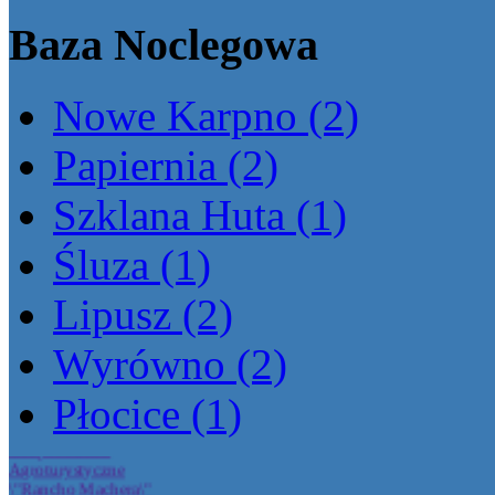
Baza Noclegowa
Nowe Karpno (2)
Papiernia (2)
Szklana Huta (1)
Śluza (1)
Lipusz (2)
Wyrówno (2)
Siedlisko Malwy Kasia
Michalczewska
Płocice (1)
Gospodarstwo
Agroturystyczne