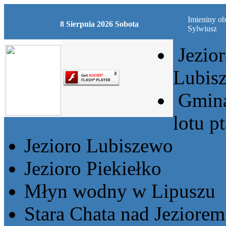
Imieniny ob
8 Sierpnia 2026 Sobota
Sylwiusz
Jezio
Lubis
Gmina
lotu p
Jezioro Lubiszewo
Jezioro Piekiełko
Młyn wodny w Lipuszu
Stara Chata nad Jeziore